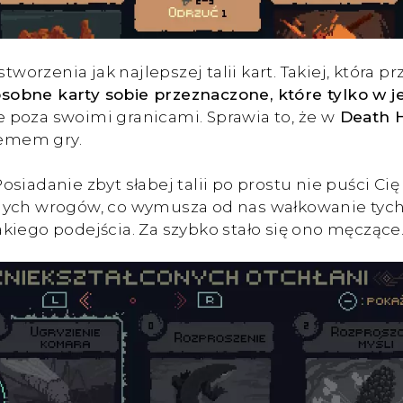
rzenia jak najlepszej talii kart. Takiej, która p
obne karty sobie przeznaczone, które tylko w 
 poza swoimi granicami. Sprawia to, że w
Death 
lemem gry.
osiadanie zbyt słabej talii po prostu nie puści Ci
anych wrogów, co wymusza od nas wałkowanie ty
kiego podejścia. Za szybko stało się ono męczące