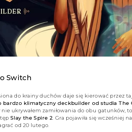
o Switch
esiona do krainy duchów daje się kierować przez t
 bardzo klimatyczny deckbuilder od studia The O
y nie ukrywałem zamiłowania do obu gatunków, to 
stęp
Slay the Spire 2
. Gra pojawiła się wcześniej n
grać od 20 lutego.