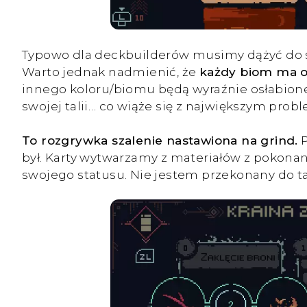
Typowo dla deckbuilderów musimy dążyć do stwo
Warto jednak nadmienić, że
każdy biom ma os
innego koloru/biomu będą wyraźnie osłabione
swojej talii… co wiąże się z największym prob
To rozgrywka szalenie nastawiona na grind.
P
był. Karty wytwarzamy z materiałów z pokon
swojego statusu. Nie jestem przekonany do ta