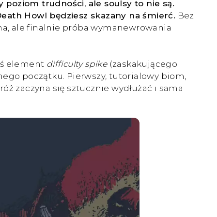
poziom trudności, ale soulsy to nie są.
Death Howl będziesz skazany na śmierć.
Bez
lna, ale finalnie próba wymanewrowania
kiś element
difficulty spike
(zaskakującego
go początku. Pierwszy, tutorialowy biom,
odróż zaczyna się sztucznie wydłużać i sama