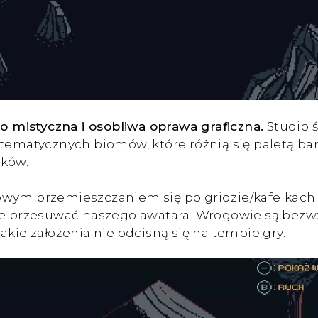
 mistyczna i osobliwa oprawa graficzna.
Studio ś
 tematycznych biomów, które różnią się paletą ba
oków.
owym przemieszczaniem się po gridzie/kafelkach. 
ie przesuwać naszego awatara. Wrogowie są bezwzgl
akie założenia nie odcisną się na tempie gry.