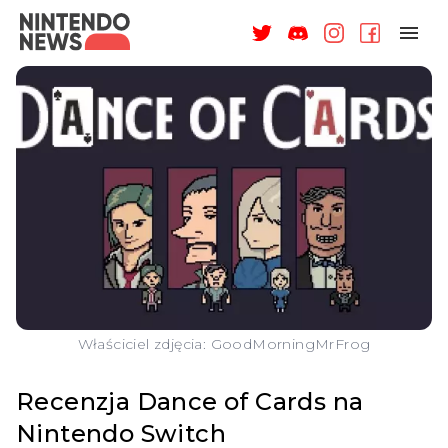
NAGRODY
NEWSY
RECENZJE
ARTYKUŁY
WSPARCIE
O NAS
Właściciel zdjęcia: GoodMorningMrFrog
Recenzja Dance of Cards na
Nintendo Switch
ZALOGUJ