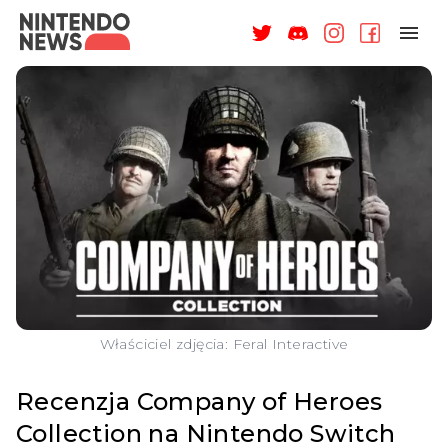
NAGRODY
NEWSY
RECENZJE
ARTYKUŁY
WSPARCIE
O NAS
Właściciel zdjęcia: Feral Interactive
Recenzja Company of Heroes
Collection na Nintendo Switch
ZALOGUJ