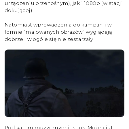
urządzeniu przenośnym), jak i 1080p (w stacji
dokującej).
Natomiast wprowadzenia do kampanii w
formie “malowanych obrazów” wyglądają
dobrze i w ogóle się nie zestarzały.
Pod kątem muzycznym jest ok. Może ciut