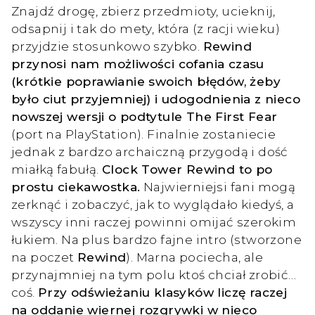
Znajdź drogę, zbierz przedmioty, ucieknij,
odsapnij i tak do mety, która (z racji wieku)
przyjdzie stosunkowo szybko.
Rewind
przynosi nam możliwości cofania czasu
(krótkie poprawianie swoich błędów, żeby
było ciut przyjemniej) i udogodnienia z nieco
nowszej wersji o podtytule The First Fear
(port na PlayStation). Finalnie zostaniecie
jednak z bardzo archaiczną przygodą i dość
miałką fabułą.
Clock Tower Rewind to po
prostu ciekawostka.
Najwierniejsi fani mogą
zerknąć i zobaczyć, jak to wyglądało kiedyś, a
wszyscy inni raczej powinni omijać szerokim
łukiem. Na plus bardzo fajne intro (stworzone
na poczet
Rewind
). Marna pociecha, ale
przynajmniej na tym polu ktoś chciał zrobić…
coś.
Przy odświeżaniu klasyków liczę raczej
na oddanie wiernej rozgrywki w nieco