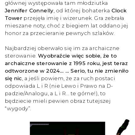
głównej występowała tam młodziutka
Jennifer Connelly
, od której bohaterka
Clock
Tower
przejęła imię i wizerunek. Gra zebrała
mieszane noty, choć z biegiem lat oddano jej
honor za przecieranie pewnych szlaków.
Najbardziej oberwało się im za archaiczne
sterowanie.
Wyobraźcie więc sobie, że to
archaiczne sterowanie z 1995 roku, jest teraz
odtworzone w 2024… … Serio, tu nie zmieniło
się nic
, a jeśli powiem, że za ruch postaci
odpowiada L i R (nie Lewo i Prawo na D-
padzie/Analogu, a L i R… te górne!), to
będziecie mieli pewien obraz tutejszej
“wygody”.