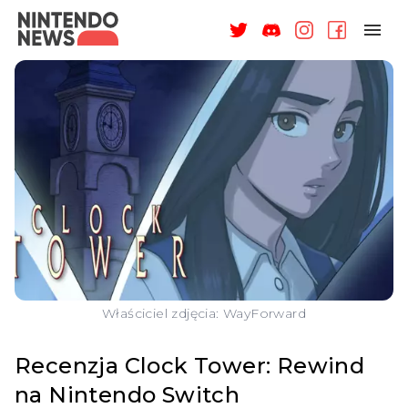
NAGRODY
NEWSY
RECENZJE
ARTYKUŁY
WSPARCIE
O NAS
Właściciel zdjęcia: WayForward
Recenzja Clock Tower: Rewind
na Nintendo Switch
ZALOGUJ