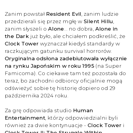
Zanim powstał
Resident Evil
, zanim ludzie
przedzierali się przez mgłę w
Silent Hillu
,
zanim słyszeli o
Alone
… no dobra,
Alone in
the Dark
już było, ale chciałem podkreślić, że
Clock Tower
wyznaczał kiedyś standardy w
raczkującym gatunku survival horrorów.
Oryginalna odsłona zadebiutowała wyłącznie
na rynku Japońskim w roku 1995
(na Super
Famicoma). Co ciekawe tam też pozostała do
teraz, bo zachodni odbiorcy oficjalnie mogą
odświeżyć sobie tę historię dopiero od 29
października 2024 roku.
Za grę odpowiada studio
Human
Entertainment
, którzy odpowiedzialni byli
również za dwie kontynuacje -
Clock Tower
i
Clock Tower II: The Struggle Within
.