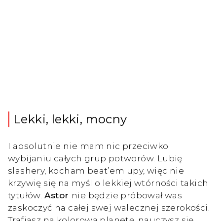
Lekki, lekki, mocny
I absolutnie nie mam nic przeciwko
wybijaniu całych grup potworów. Lubię
slashery, kocham beat’em upy, więc nie
krzywię się na myśl o lekkiej wtórności takich
tytułów.
Astor
nie będzie próbował was
zaskoczyć na całej swej walecznej szerokości.
Trafiasz na kolorową planetę, nauczysz się