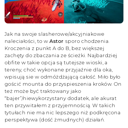
Jak na swoje slasherowe/akcyjniakowe
naleciałości, to w
Astor
sporo chodzenia.
Kroczenia z punkt A do B, bez większej
zachęty do zbaczania ze ścieżki. Najbardziej
obfite w takie opcja są tutejsze wioski, a
tereny, choć wykonane przyjaźnie dla oka,
wpisują sie w odmóżdżającą całość. Miło było
gościć mounta do przyspieszenia kroków. On
też może być traktowany jako
“bajer”/niewykorzystany dodatek, ale akurat
ten przywitałem z przyjemnością. W takich
tytułach nie ma nic lepszego niż podkręcona
perspektywa (dość żmudnych) działań.