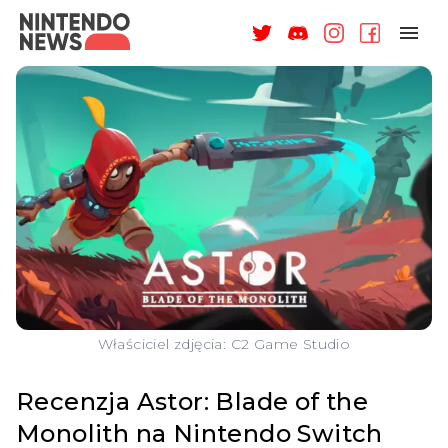
NAGRODY
NEWSY
RECENZJE
ARTYKUŁY
WSPARCIE
O NAS
Właściciel zdjęcia: C2 Game Studio
Recenzja Astor: Blade of the
Monolith na Nintendo Switch
ZALOGUJ