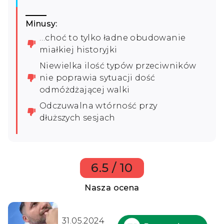
Minusy:
…choć to tylko ładne obudowanie
miałkiej historyjki
Niewielka ilość typów przeciwników
nie poprawia sytuacji dość
odmóżdżającej walki
Odczuwalna wtórność przy
dłuższych sesjach
6.5 / 10
Nasza ocena
31.05.2024