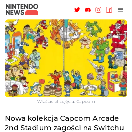
NAGRODY
NEWSY
RECENZJE
ARTYKUŁY
WSPARCIE
O NAS
Właściciel zdjęcia: Capcom
Nowa kolekcja Capcom Arcade
2nd Stadium zagości na Switchu
ZALOGUJ