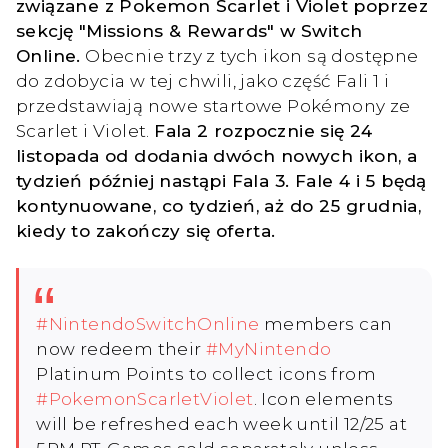
związane z Pokemon Scarlet i Violet poprzez
sekcję "Missions & Rewards" w Switch
Online.
Obecnie trzy z tych ikon są dostępne
do zdobycia w tej chwili, jako część Fali 1 i
przedstawiają nowe startowe Pokémony ze
Scarlet i Violet.
Fala 2 rozpocznie się 24
listopada od dodania dwóch nowych ikon, a
tydzień później nastąpi Fala 3. Fale 4 i 5 będą
kontynuowane, co tydzień, aż do 25 grudnia,
kiedy to zakończy się oferta.
#NintendoSwitchOnline
members can
now redeem their
#MyNintendo
Platinum Points to collect icons from
#PokemonScarletViolet
. Icon elements
will be refreshed each week until 12/25 at