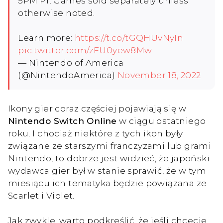
5PM PT. Games sold separately unless
otherwise noted.
Learn more:
https://t.co/tGQHUvNyIn
pic.twitter.com/zFU0yew8Mw
— Nintendo of America
(@NintendoAmerica)
November 18, 2022
Ikony gier coraz częściej pojawiają się w
Nintendo Switch Online
w ciągu ostatniego
roku. I chociaż niektóre z tych ikon były
związane ze starszymi franczyzami lub grami
Nintendo, to dobrze jest widzieć, że japoński
wydawca gier był w stanie sprawić, że w tym
miesiącu ich tematyka będzie powiązana ze
Scarlet i Violet.
Jak zwykle, warto podkreślić, że jeśli chcecie