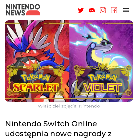
NAGRODY
NEWSY
RECENZJE
ARTYKUŁY
WSPARCIE
O NAS
Właściciel zdjęcia: Nintendo
Nintendo Switch Online
udostępnia nowe nagrody z
ZALOGUJ