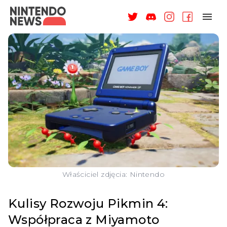
NAGRODY
NEWSY
RECENZJE
ARTYKUŁY
WSPARCIE
O NAS
Właściciel zdjęcia: Nintendo
Kulisy Rozwoju Pikmin 4:
Współpraca z Miyamoto
ZALOGUJ