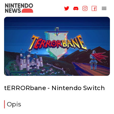
NAGRODY
NEWSY
RECENZJE
ARTYKUŁY
WSPARCIE
O NAS
tERRORbane - Nintendo Switch
Opis
ZALOGUJ