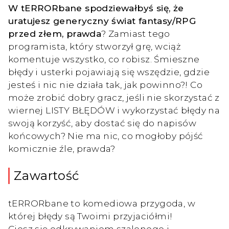
W tERRORbane spodziewałbyś się, że
uratujesz generyczny świat fantasy/RPG
przed złem, prawda
? Zamiast tego
programista, który stworzył grę, wciąż
komentuje wszystko, co robisz. Śmieszne
błędy i usterki pojawiają się wszędzie, gdzie
jesteś i nic nie działa tak, jak powinno?! Co
może zrobić dobry gracz, jeśli nie skorzystać z
wiernej LISTY BŁĘDÓW i wykorzystać błędy na
swoją korzyść, aby dostać się do napisów
końcowych? Nie ma nic, co mogłoby pójść
komicznie źle, prawda?
Zawartość
tERRORbane to komediowa przygoda, w
której błędy są Twoimi przyjaciółmi!
Ciesz się odkrywaniem szalonego i