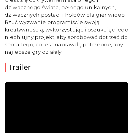
dziwacznego świata, pełnego unikalnych,
dziwacznych postaci i hołdów dla gier wideo.
Rzuć wyzwanie programiście swoją
kreatywnością, wykorzystując i oszukując jego
niechlujny projekt, aby spróbować dotrzeć do
serca tego, co jest naprawdę potrzebne, aby
najlepsze gry działały.
Trailer