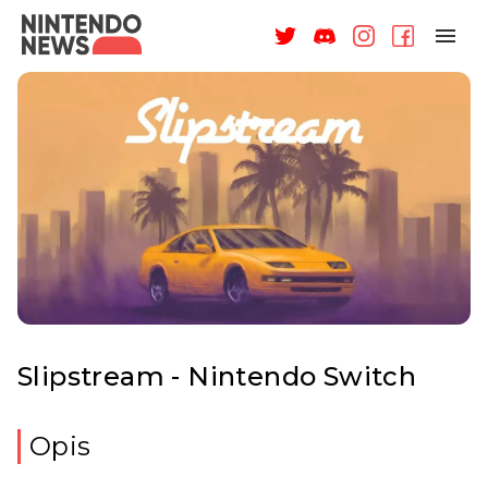
NAGRODY
NEWSY
RECENZJE
ARTYKUŁY
WSPARCIE
O NAS
Slipstream - Nintendo Switch
Opis
ZALOGUJ