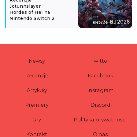
Jotunnslayer:
Hordes of Hel na
Nintendo Switch 2
3 | 8 | 2026
Newsy
Twitter
Recenzje
Facebook
Artykuły
Instagram
Premiery
Discord
Gry
Polityka prywatności
Kontakt
O nas