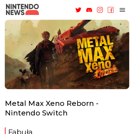
NAGRODY
NEWSY
RECENZJE
ARTYKUŁY
WSPARCIE
O NAS
Metal Max Xeno Reborn -
Nintendo Switch
ZALOGUJ
Fabuła