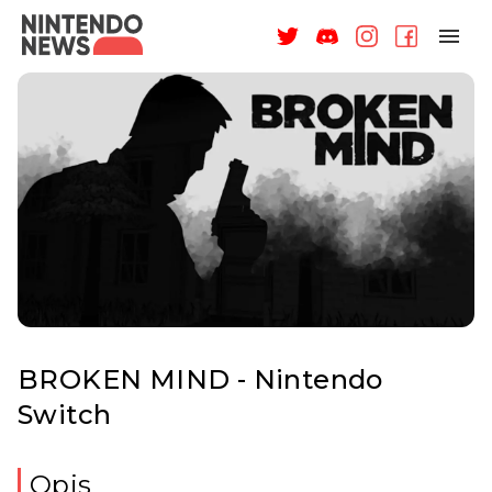
NAGRODY
NEWSY
RECENZJE
ARTYKUŁY
WSPARCIE
O NAS
BROKEN MIND - Nintendo
Switch
ZALOGUJ
Opis