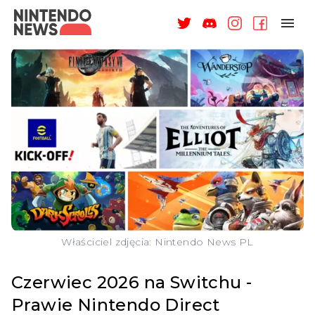
NAGRODY
NEWSY
RECENZJE
ARTYKUŁY
WSPARCIE
O NAS
Właściciel zdjęcia: Nintendo News PL
Czerwiec 2026 na Switchu -
Prawie Nintendo Direct
ZALOGUJ