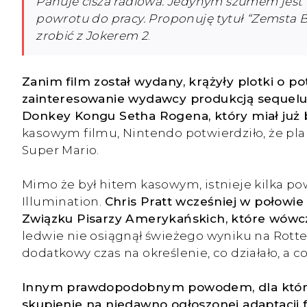
Panuje cisza radiowa. Jedynym szumem jest 
powrotu do pracy. Proponuję tytuł “Zemsta B
zrobić z Jokerem 2
.
Zanim film został wydany, krążyły plotki o p
zainteresowanie wydawcy produkcją sequelu, j
Donkey Kongu Setha Rogena, który miał już by
kasowym filmu, Nintendo potwierdziło, że pla
Super Mario.
Mimo że był hitem kasowym, istnieje kilka po
Illumination.
Chris Pratt wcześniej w połowie 
Związku Pisarzy Amerykańskich, które wówcz
ledwie nie osiągnął świeżego wyniku na Rot
dodatkowy czas na określenie, co działało, a c
Innym prawdopodobnym powodem, dla którego 
skupienie na niedawno ogłoszonej adaptacji 