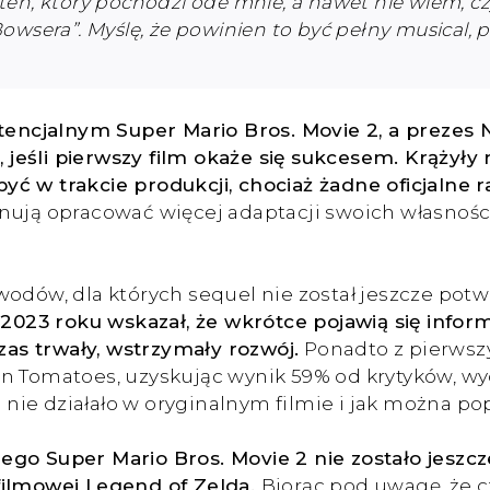
ten, który pochodzi ode mnie, a nawet nie wiem, c
owsera”. Myślę, że powinien to być pełny musical, 
otencjalnym Super Mario Bros. Movie 2, a prezes
eśli pierwszy film okaże się sukcesem. Krążyły 
ć w trakcie produkcji, chociaż żadne oficjalne ra
nują opracować więcej adaptacji swoich własnośc
wodów, dla których sequel nie został jeszcze potw
2023 roku wskazał, że wkrótce pojawią się informa
as trwały, wstrzymały rozwój.
Ponadto z pierwszy
ten Tomatoes, uzyskując wynik 59% od krytyków,
o nie działało w oryginalnym filmie i jak można po
Super Mario Bros. Movie 2 nie zostało jeszcze
filmowej Legend of Zelda.
Biorąc pod uwagę, że c