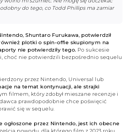
zy wolno mi szumieć. Nie mogę się doczekać
podobny do tego, co Todd Phillips ma zamiar
 Nintendo, Shuntaro Furukawa, potwierdził
również plotki o spin-offie skupionym na
porty nie potwierdziły tego.
Po sukcesie
i, choć nie potwierdzili bezpośrednio sequelu
ierdzony przez Nintendo, Universal lub
cje na temat kontynuacji, ale strajki
m filmem, który zdobył mieszane recenzje i
 wydawca prawdopodobnie chce poświęcić
prawić się w sequelu.
 ogłoszone przez Nintendo, jest ich obecne
zęścią powodu, dla którego film z 2023 roku