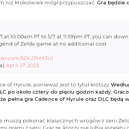
em niż ktokolwiek mógł przypuszczać.
Gra będzie 
at 10:00am PT to 5/7 at 11:59pm PT, you can downl
end of Zelda game at no additional cost.
tter.com/SDLJRmt3Ui
a)
April 27, 2023
of Hyrule, ponieważ jest to tytuł krótszy.
Według
LC po około cztery do pięciu godzin każdy. Gracze,
, że pełna gra Cadence of Hyrule oraz DLC będą 
cze muszą pokonać klasycznych wrogów z serii Zeld
ymi grami z serii. Gracze, którzy nie lubią aspek