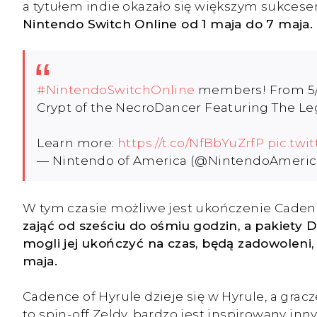
a tytułem indie okazało się większym sukces
Nintendo Switch Online od 1 maja do 7 maja.
#NintendoSwitchOnline
members! From 5/1 
Crypt of the NecroDancer Featuring The Leg
Learn more:
https://t.co/NfBbYuZrfP
pic.twi
— Nintendo of America (@NintendoAmeric
W tym czasie możliwe jest ukończenie Cadence 
zająć od sześciu do ośmiu godzin, a pakiety D
mogli jej ukończyć na czas, będą zadowoleni
maja.
Cadence of Hyrule dzieje się w Hyrule, a gra
to spin-off Zeldy, bardzo jest inspirowany inn