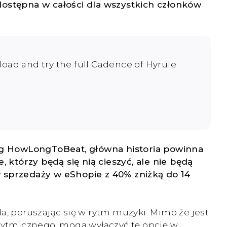
dostępna w całości dla wszystkich członków
oad and try the full Cadence of Hyrule:
 HowLongToBeat, główna historia powinna
 którzy będą się nią cieszyć, ale nie będą
w sprzedaży w eShopie z 40% zniżką do 14
a, poruszając się w rytm muzyki. Mimo że jest
tu rytmicznego, mogą wyłączyć tę opcję w