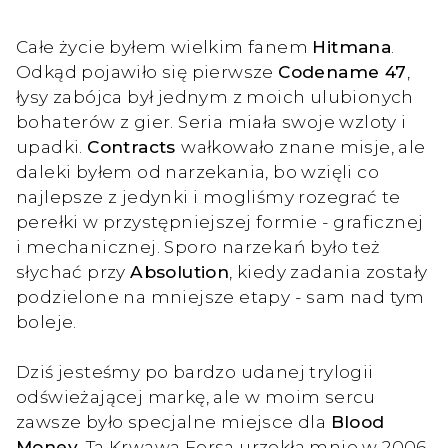
Całe życie byłem wielkim fanem
Hitmana
.
Odkąd pojawiło się pierwsze
Codename 47
,
łysy zabójca był jednym z moich ulubionych
bohaterów z gier. Seria miała swoje wzloty i
upadki.
Contracts
wałkowało znane misje, ale
daleki byłem od narzekania, bo wzięli co
najlepsze z jedynki i mogliśmy rozegrać te
perełki w przystępniejszej formie - graficznej
i mechanicznej. Sporo narzekań było też
słychać przy
Absolution
, kiedy zadania zostały
podzielone na mniejsze etapy - sam nad tym
boleje.
Dziś jesteśmy po bardzo udanej trylogii
odświeżającej markę, ale w moim sercu
zawsze było specjalne miejsce dla
Blood
Money
. Ta Krwawa Forsa urzekła mnie w 2006