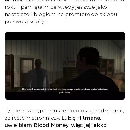
roku i pamiętam, że wtedy jeszcze jako
nastolatek biegłem na premierę do sklepu
po swoją kopię.
Tytułem wstępu muszę po prostu nadmienić,
że jestem stronniczy.
Lubię Hitmana,
uwielbiam Blood Money, więc jej lekko