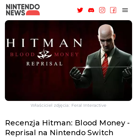
NAGRODY
NEWSY
RECENZJE
ARTYKUŁY
WSPARCIE
O NAS
Właściciel zdjęcia: Feral Interactive
Recenzja Hitman: Blood Money -
Reprisal na Nintendo Switch
ZALOGUJ