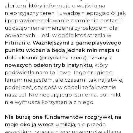
alertem, który informuje o wejściu na
nieprzyjazny teren i uwadzę nieprzyjaciół, jak
i poprawione celowanie z ramienia postaci i
udostępnienie mierzenia żyroskopem dla
odważnych - jeśli w ogóle ktoś strzela w
Hitmanie.
Ważniejszymi z gameplayowego
punktu widzenia będą jednak minimapa u
dołu ekranu (przydatna rzecz) i znany z
nowszych odsłon tryb instynktu
, który
podświetla nam to i owo. Tego drugiego
fanem nie jestem, ale czasami tak najłatwiej
podejrzeć, czy gość w oddali to faktycznie
nasz cel. Nie neguję jego istnienia, bo i nikt
nie wymusza korzystania z niego.
Nie burzą one fundamentów rozgrywki, na
moje oko ją wręcz umilają
, ale przede
wszystkim rzucają nieco nowego światła na