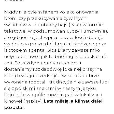
Nigdy nie byłem fanem kolekcjonowania
broni, czy przekupywania cywilnych
świadków za zarobiony hajs (tylko w formie
tekstowej w podsumowaniu, czyli umownie),
ale gdzieś to jest wpisane w całość i dodaje
swoje trzy grosze do klimatu i siedzącego za
laptopem agenta. Głos Diany zawsze miło
usłyszeć, nawet jak te briefingi się doskonale
zna. Po każdym udanym zleceniu
dostaniemy rozkładówkę lokalnej prasy, na
którą też fajnie zerknąć - w końcu dobrze
wykonana robota! I trudno, że nie zawsze lubi
się z polskimi znakami w naszym języku.
Fajnie, że w ogóle można grać w lokalizacji
kinowej (napisy).
Lata mijają, a klimat dalej
pozostał.