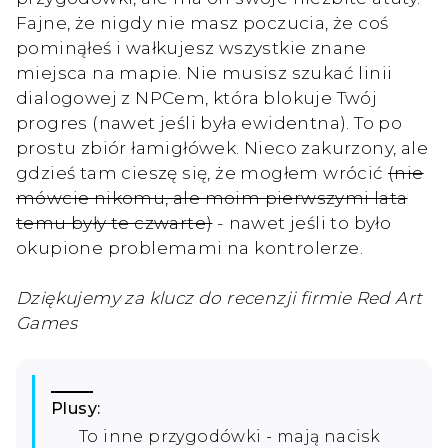
Fajne, że nigdy nie masz poczucia, że coś
pominąłeś i wałkujesz wszystkie znane
miejsca na mapie. Nie musisz szukać linii
dialogowej z NPCem, która blokuje Twój
progres (nawet jeśli była ewidentna). To po
prostu zbiór łamigłówek. Nieco zakurzony, ale
gdzieś tam cieszę się, że mogłem wrócić
(nie
mówcie nikomu, ale moim pierwszymi lata
temu były te czwarte)
- nawet jeśli to było
okupione problemami na kontrolerze.
Dziękujemy za klucz do recenzji firmie Red Art
Games
Plusy:
To inne przygodówki - mają nacisk