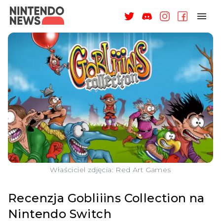
NAGRODY
NEWSY
RECENZJE
ARTYKUŁY
WSPARCIE
O NAS
Właściciel zdjęcia: Red Art Games
Recenzja Gobliiins Collection na
Nintendo Switch
ZALOGUJ