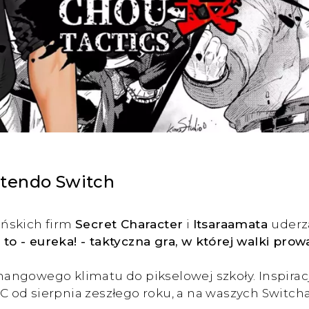
ntendo Switch
ońskich firm
Secret Character
i
Itsaraamata
uderz
to - eureka! - taktyczna gra, w której walki pr
angowego klimatu do pikselowej szkoły. Inspirac
PC od sierpnia zeszłego roku, a na waszych Switch