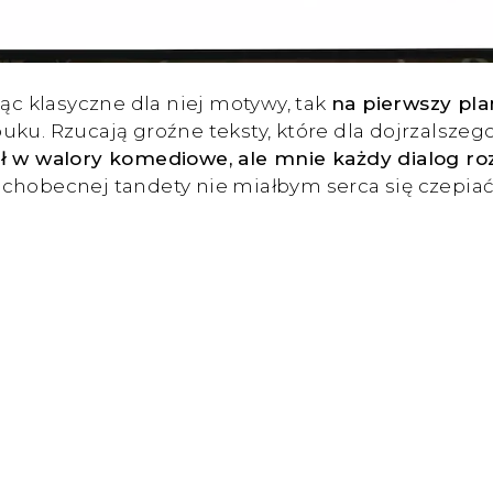
jąc klasyczne dla niej motywy, tak
na pierwszy pl
puku. Rzucają groźne teksty, które dla dojrzalsz
ył w walory komediowe, ale mnie każdy dialog roz
echobecnej tandety nie miałbym serca się czepia