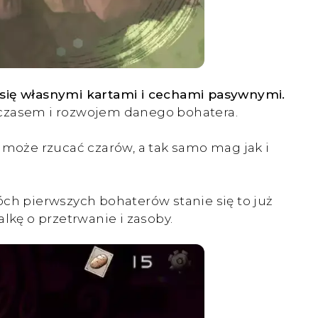
 się własnymi kartami i cechami pasywnymi.
 z czasem i rozwojem danego bohatera.
 może rzucać czarów, a tak samo mag jak i
óch pierwszych bohaterów stanie się to już
lkę o przetrwanie i zasoby.