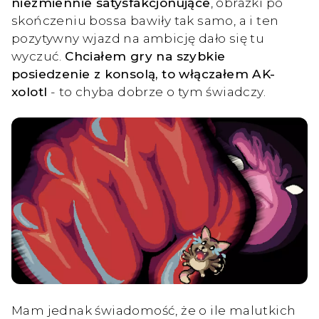
niezmiennie satysfakcjonujące
, obrazki po
skończeniu bossa bawiły tak samo, a i ten
pozytywny wjazd na ambicję dało się tu
wyczuć.
Chciałem gry na szybkie
posiedzenie z konsolą, to włączałem AK-
xolotl
- to chyba dobrze o tym świadczy.
Mam jednak świadomość, że o ile malutkich