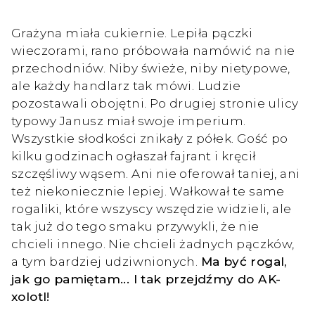
Grażyna miała cukiernie. Lepiła pączki
wieczorami, rano próbowała namówić na nie
przechodniów. Niby świeże, niby nietypowe,
ale każdy handlarz tak mówi. Ludzie
pozostawali obojętni. Po drugiej stronie ulicy
typowy Janusz miał swoje imperium.
Wszystkie słodkości znikały z półek. Gość po
kilku godzinach ogłaszał fajrant i kręcił
szczęśliwy wąsem. Ani nie oferował taniej, ani
też niekoniecznie lepiej. Wałkował te same
rogaliki, które wszyscy wszędzie widzieli, ale
tak już do tego smaku przywykli, że nie
chcieli innego. Nie chcieli żadnych pączków,
a tym bardziej udziwnionych.
Ma być rogal,
jak go pamiętam... I tak przejdźmy do AK-
xolotl!