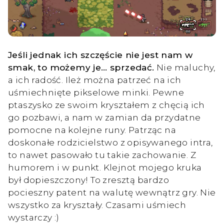
Jeśli jednak ich szczęście nie jest nam w
smak, to możemy je… sprzedać.
Nie maluchy,
a ich radość. Ileż można patrzeć na ich
uśmiechnięte pikselowe minki. Pewne
ptaszysko ze swoim kryształem z chęcią ich
go pozbawi, a nam w zamian da przydatne
pomocne na kolejne runy. Patrząc na
doskonałe rodzicielstwo z opisywanego intra,
to nawet pasowało tu takie zachowanie. Z
humorem i w punkt. Klejnot mojego kruka
był dopieszczony! To zresztą bardzo
pocieszny patent na walutę wewnątrz gry. Nie
wszystko za kryształy. Czasami uśmiech
wystarczy :)