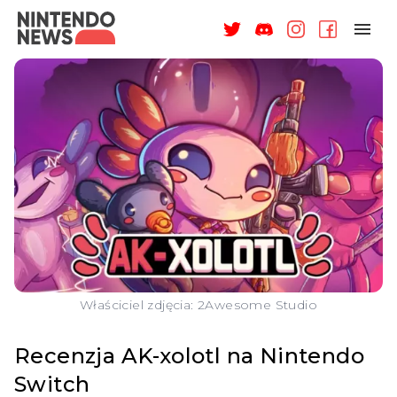
NAGRODY
NEWSY
RECENZJE
ARTYKUŁY
WSPARCIE
O NAS
Właściciel zdjęcia: 2Awesome Studio
Recenzja AK-xolotl na Nintendo
Switch
ZALOGUJ