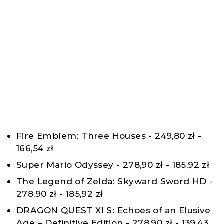
Fire Emblem: Three Houses -
249,80 zł
-
166,54 zł
Super Mario Odyssey -
278,90 zł
- 185,92 zł
The Legend of Zelda: Skyward Sword HD -
278,90 zł
- 185,92 zł
DRAGON QUEST XI S: Echoes of an Elusive
Age – Definitive Edition -
278,90 zł
- 139,43