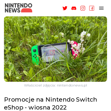
NAGRODY
NEWSY
RECENZJE
ARTYKUŁY
WSPARCIE
O NAS
Właściciel zdjęcia: nintendonews.pl
Promocje na Nintendo Switch
eShop - wiosna 2022
ZALOGUJ