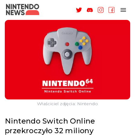
NAGRODY
NEWSY
RECENZJE
ARTYKUŁY
WSPARCIE
O NAS
Właściciel zdjęcia: Nintendo
Nintendo Switch Online
przekroczyło 32 miliony
ZALOGUJ