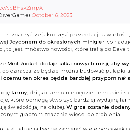
/t.co/ccBHsXZmpA
DiverGame)
October 6, 2023
 zaznaczyć, że jako część prezentacji zawartości, 
howej Joyconem do określonych minigier
, co nada
ści, to jest mnóstwo nowości, które trafią do Dave
 że
MintRocket dodaje kilka nowych misji, aby w
y
, co oznacza, że będzie można budować pułapki, ab
ki czemu ten okres będzie bardziej przypominał 
ację farmy
, dzięki czemu nie będziecie musieli 
e, które pomogą stworzyć bardziej wydajną farmę
ją świeżość jaj na dłużej.
W grze zostanie dodan
czonym graczom znacznie więcej do zrobienia.
 aktualizacja będzie zawierać wiele poprawek i akt