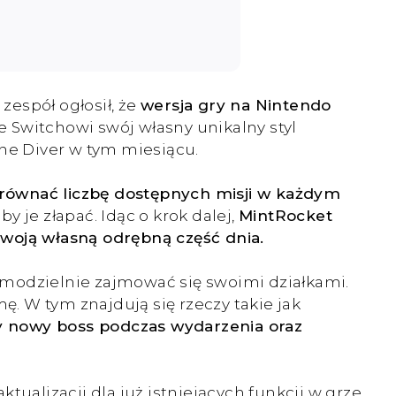
zespół ogłosił, że
wersja gry na Nintendo
je Switchowi swój własny unikalny styl
 the Diver w tym miesiącu.
yrównać liczbę dostępnych misji w każdym
y je złapać. Idąc o krok dalej,
MintRocket
swoją własną odrębną część dnia.
samodzielnie zajmować się swoimi działkami.
. W tym znajdują się rzeczy takie jak
y nowy boss podczas wydarzenia oraz
ualizacji dla już istniejących funkcji w grze.