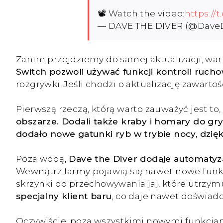
📽️ Watch the video:
https:/
— DAVE THE DIVER (@Dave
Zanim przejdziemy do samej aktualizacji, warto
Switch pozwoli używać funkcji kontroli ruc
rozgrywki. Jeśli chodzi o aktualizację zawarto
Pierwszą rzeczą, którą warto zauważyć jest to,
obszarze. Dodali także kraby i homary do gr
dodało nowe gatunki ryb w trybie nocy, dzię
Poza wodą,
Dave the Diver dodaje automatyz
Wewnątrz farmy pojawią się nawet nowe funkcj
skrzynki do przechowywania jaj, które utrzymu
specjalny klient baru
, co daje nawet doświad
Oczywiście, poza wszystkimi nowymi funkcjami,