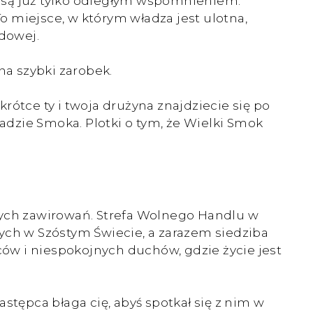
 są już tylko odległym wspomnieniem.
To miejsce, w którym władza jest ulotna,
dowej.
a szybki zarobek.
rótce ty i twoja drużyna znajdziecie się po
dzie Smoka. Plotki o tym, że Wielki Smok
nych zawirowań. Strefa Wolnego Handlu w
ych w Szóstym Świecie, a zarazem siedziba
ców i niespokojnych duchów, gdzie życie jest
astępca błaga cię, abyś spotkał się z nim w