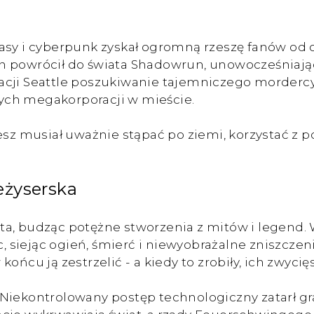
asy i cyberpunk zyskał ogromną rzeszę fanów od 
 powrócił do świata Shadowrun, unowocześniając 
cji Seattle poszukiwanie tajemniczego mordercy s
ych megakorporacji w mieście.
iesz musiał uważnie stąpać po ziemi, korzystać 
eżyserska
ta, budząc potężne stworzenia z mitów i legend.
ec, siejąc ogień, śmierć i niewyobrażalne zniszcze
ońcu ją zestrzelić - a kiedy to zrobiły, ich zwyc
ił. Niekontrolowany postęp technologiczny zatarł g