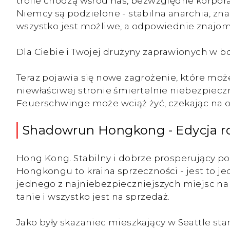
trolle chodzą wśród nas, bezwzględne korpor
Niemcy są podzielone - stabilna anarchia, znan
wszystko jest możliwe, a odpowiednie znajo
Dla Ciebie i Twojej drużyny zaprawionych w 
Teraz pojawia się nowe zagrożenie, które może
niewłaściwej stronie śmiertelnie niebezpiec
Feuerschwinge może wciąż żyć, czekając na 
Shadowrun Hongkong - Edycja r
Hong Kong. Stabilny i dobrze prosperujący p
Hongkongu to kraina sprzeczności - jest to j
jednego z najniebezpieczniejszych miejsc na ś
tanie i wszystko jest na sprzedaż.
Jako były skazaniec mieszkający w Seattle stara