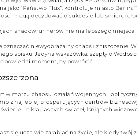
acje wykrwawiają świat, a rządy Feuerschwingego
a jako "Państwo Flux", kontroluje miasto Berlin. 
mości mogą decydować o sukcesie lub śmierci gło
bojach shadowrunnerów nie ma lepszego miejsca n
 oznaczać niewyobrażalny chaos i zniszczenie. Wk
znego spisku. Jedyna wskazówka: szepty o Wodospa
odpowiedni moment, by powrócić...
ozszerzona
ort w morzu chaosu, działań wojennych i politycz
edno z najlepiej prosperujących centrów biznesow
wiecie. To kraj jasnych świateł, lśniących wieżow
sz się uczciwie zarabiać na życie, ale kiedy twój z