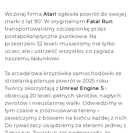
Wczoraj firma
Atari
ogłosiła powrót do swojej
marki z lat 90'. W oryginalnym
Fatal Run
transportowaliśmy szczepionkę przez
postapokaliptyczne pustkowia. Na
przestrzeni 32 leveli musieliśmy nie tylko
uciec, ale i ustrzelić wszystko, co zagraża
naszemu ładunkowi.
Ta arcade'owa krzyżówka samochodówki ze
strzelanką planuje powrót w 2025 roku.
Twórcy skorzystają z
Unreal Engine 5
i
obiecują 20 leveli pełnych skrótów, nagłych
zwrotów i nieustannej walki. Odwiedzimy w
tym czasie 4 zróżnicowane tereny i
zawalczymy z bossem na końcu każdej z nich.
Do rywalizacji usiądziemy za sterami jednej z
7 maszyn. Zwiastun zaś podpowiada, że