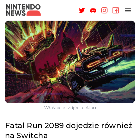
NAGRODY
NEWSY
RECENZJE
ARTYKUŁY
WSPARCIE
O NAS
Właściciel zdjęcia: Atari
Fatal Run 2089 dojedzie również
na Switcha
ZALOGUJ