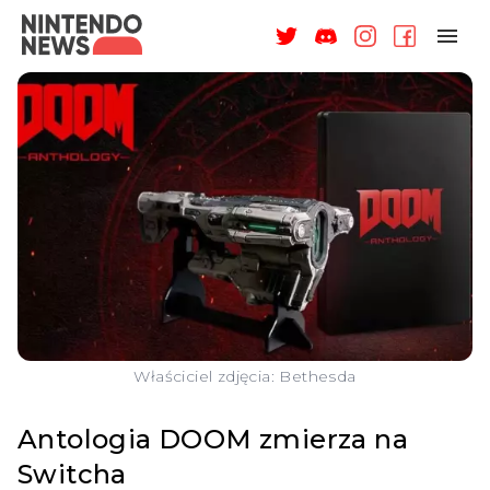
NAGRODY
NEWSY
RECENZJE
ARTYKUŁY
WSPARCIE
O NAS
Właściciel zdjęcia: Bethesda
Antologia DOOM zmierza na
Switcha
ZALOGUJ