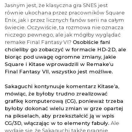
Jasnym jest, że klasyczna gra SNES jest
równie ukochana przez pracowników Square
Enix, jak i przez licznych fanów serii na całym
świecie. Oczywiście, ta rozmowa nie oznacza
niczego pewnego, ale jak mógłby wyglądać
remake Final Fantasy VI?
Osobiście fani
chcieliby go zobaczyć w formacie HD-2D, ale
biorąc pod uwagę ogromne zmiany, jakie
Square i Kitase wprowadzili w Remake’u
Final Fantasy VII, wszystko jest możliwe.
Sakaguchi kontynuuje komentarz Kitase’a,
mówiąc, że byłoby trudno zrealizować
grafikę komputerową (CG), ponieważ trzeba
byłoby dokonać wielu zmian w grze opartej
na pikselach, aby przekształcić ją w wpis
CG/3D, włączając w to elementy fabuły.
Ale
wydaje się, że Sakaguchi także pragnie