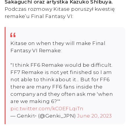
Sakaguchi oraz artystka Kazuko Shibuya.
Podczas rozmowy Kitase poruszył kwestię
remake’u Final Fantasy VI:
Kitase on when they will make Final
Fantasy VI Remake:
"I think FF6 Remake would be difficult.
FF7 Remake is not yet finished so I am
not able to think about it... But for FF6
there are many FF6 fans inside the
company and they often ask me 'when
are we making 6?'"
pic.twitter.com/kC0EFLqiTn
— Genki✨ (@Genki_JPN)
June 20, 2023