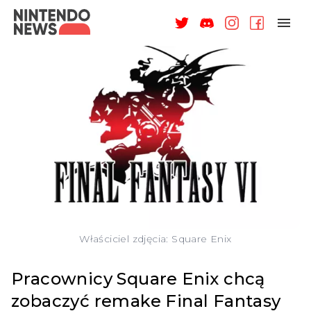
NAGRODY
NEWSY
RECENZJE
ARTYKUŁY
WSPARCIE
O NAS
Właściciel zdjęcia: Square Enix
Pracownicy Square Enix chcą
zobaczyć remake Final Fantasy
ZALOGUJ