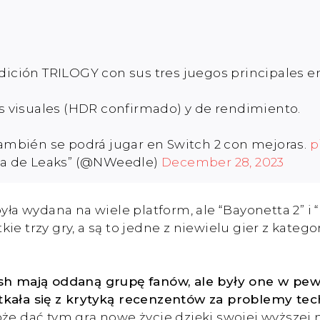
ición TRILOGY con sus tres juegos principales en 
s visuales (HDR confirmado) y de rendimiento.
ambién se podrá jugar en Switch 2 con mejoras.
p
ta de Leaks” (@NWeedle)
December 28, 2023
 wydana na wiele platform, ale “Bayonetta 2” i “
ie trzy gry, a są to jedne z niewielu gier z kateg
lash mają oddaną grupę fanów, ale były one w pe
tkała się z krytyką recenzentów za problemy te
oże dać tym grą nowe życie dzięki swojej wyższej