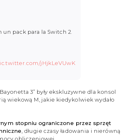
un pack para la Switch 2.
ic.twitter.com/jHjkLeVUwK
Bayonetta 3” były ekskluzywne dla konsol
orią wiekową M, jakie kiedykolwiek wydało
wnym stopniu ograniczone przez sprzęt
chniczne
, długie czasy ładowania i nierówną
 mocy obliczeniowej.