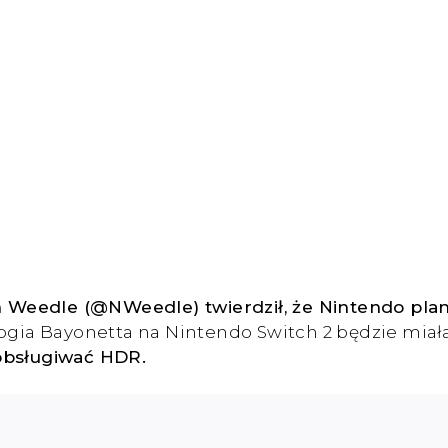
Weedle (@NWeedle) twierdził, że Nintendo planu
ogia Bayonetta na Nintendo Switch 2 będzie miał
obsługiwać HDR.