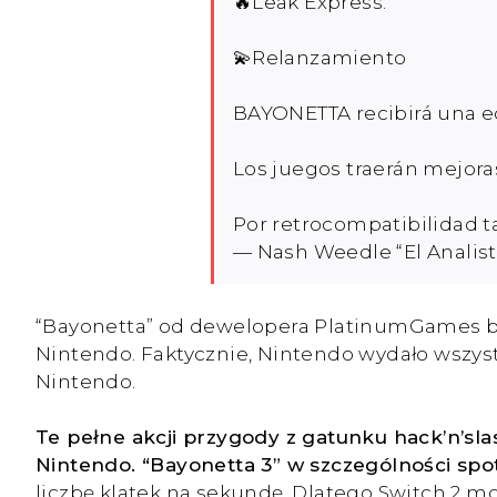
🔥Leak Express:
💫Relanzamiento
BAYONETTA recibirá una ed
Los juegos traerán mejora
Por retrocompatibilidad t
— Nash Weedle “El Analis
“Bayonetta” od dewelopera PlatinumGames była
Nintendo. Faktycznie, Nintendo wydało wszystk
Nintendo.
Te pełne akcji przygody z gatunku hack’n’s
Nintendo. “Bayonetta 3” w szczególności spo
liczbę klatek na sekundę. Dlatego Switch 2 m