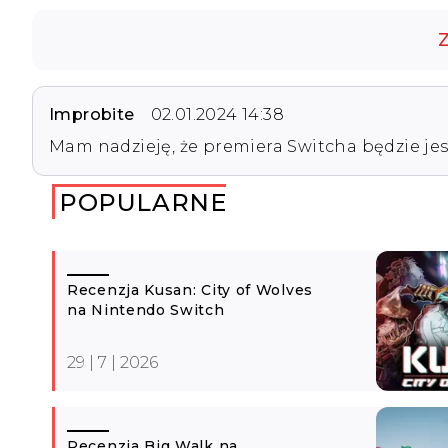
Z
Improbite
02.01.2024 14:38
Mam nadzieję, że premiera Switcha będzie jesz
POPULARNE
Recenzja Kusan: City of Wolves
na Nintendo Switch
29 | 7 | 2026
Recenzja Big Walk na