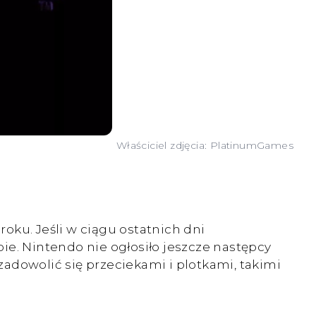
Właściciel zdjęcia: PlatinumGames
oku. Jeśli w ciągu ostatnich dni
pie. Nintendo nie ogłosiło jeszcze następcy
adowolić się przeciekami i plotkami, takimi