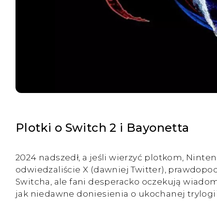
Plotki o Switch 2 i Bayonetta
2024 nadszedł, a jeśli wierzyć plotkom, Nint
odwiedzaliście X (dawniej Twitter), prawdopodo
Switcha, ale fani desperacko oczekują wiadom
jak niedawne doniesienia o ukochanej trylogii 