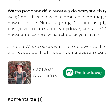
Warto podchodzić z rezerwą do wszystkich ty
wciąż potrafi zachować tajemnicę. Niemniej 
nową konsolę. Plotki sugerują, że podczas gd
postęp w stosunku do hybrydowej konsoli z 20
nową publiczność w nadchodzących latach.
Jakie są Wasze oczekiwania co do ewentualnej
grafiki, obsługi HDR i ogólnych ulepszeń? D
02.01.2024
Artur Tański
Komentarze (1)