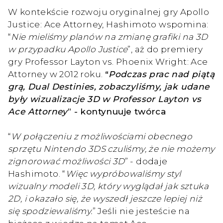
W kontekście rozwoju oryginalnej gry Apollo
Justice: Ace Attorney, Hashimoto wspomina:
“
Nie mieliśmy planów na zmianę grafiki na 3D
w przypadku Apollo Justice
”, aż do premiery
gry Professor Layton vs. Phoenix Wright: Ace
Attorney w 2012 roku.
“
Podczas prac nad piątą
grą, Dual Destinies, zobaczyliśmy, jak udane
były wizualizacje 3D w Professor Layton vs
Ace Attorney
” - kontynuuje twórca
“
W połączeniu z możliwościami obecnego
sprzętu Nintendo 3DS czuliśmy, że nie możemy
zignorować możliwości 3D
” - dodaje
Hashimoto. “
Więc wypróbowaliśmy styl
wizualny modeli 3D, który wyglądał jak sztuka
2D, i okazało się, że wyszedł jeszcze lepiej niż
się spodziewaliśmy.
” Jeśli nie jesteście na