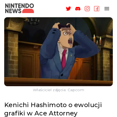
NAGRODY
NEWSY
RECENZJE
ARTYKUŁY
WSPARCIE
O NAS
Właściciel zdjęcia: Capcom
Kenichi Hashimoto o ewolucji
grafiki w Ace Attorney
ZALOGUJ