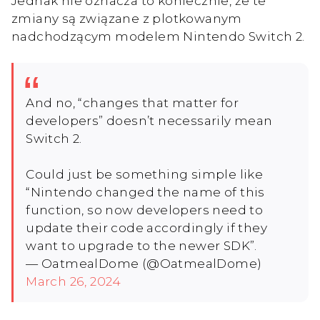
Jednak nie oznacza to koniecznie, że te
zmiany są związane z plotkowanym
nadchodzącym modelem Nintendo Switch 2.
And no, “changes that matter for
developers” doesn’t necessarily mean
Switch 2.
Could just be something simple like
“Nintendo changed the name of this
function, so now developers need to
update their code accordingly if they
want to upgrade to the newer SDK”.
— OatmealDome (@OatmealDome)
March 26, 2024