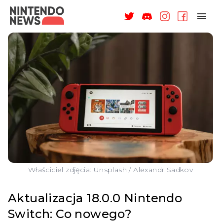
NAGRODY
NEWSY
RECENZJE
ARTYKUŁY
WSPARCIE
O NAS
Właściciel zdjęcia: Unsplash / Alexandr Sadkov
Aktualizacja 18.0.0 Nintendo
Switch: Co nowego?
ZALOGUJ